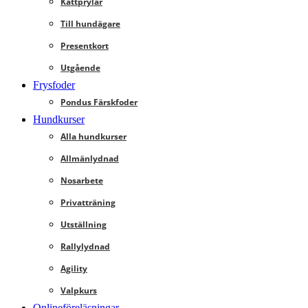
Kattprylar
Till hundägare
Presentkort
Utgående
Frysfoder
Pondus Färskfoder
Hundkurser
Alla hundkurser
Allmänlydnad
Nosarbete
Privatträning
Utställning
Rallylydnad
Agility
Valpkurs
Onlineföreläsningar