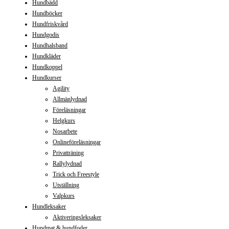
Hundbädd
Hundböcker
Hundfriskvård
Hundgodis
Hundhalsband
Hundkläder
Hundkoppel
Hundkurser
Agility
Allmänlydnad
Föreläsningar
Helgkurs
Nosarbete
Onlineföreläsningar
Privatträning
Rallylydnad
Trick och Freestyle
Utställning
Valpkurs
Hundleksaker
Aktiveringsleksaker
Hundmat & hundfoder