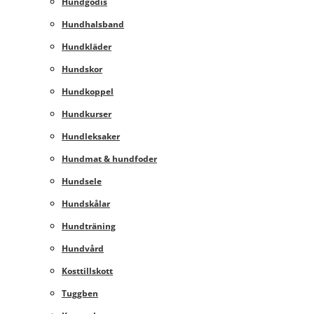
Hundgodis
Hundhalsband
Hundkläder
Hundskor
Hundkoppel
Hundkurser
Hundleksaker
Hundmat & hundfoder
Hundsele
Hundskålar
Hundträning
Hundvård
Kosttillskott
Tuggben