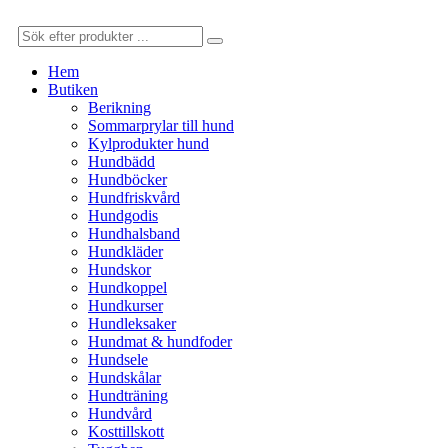
Hem
Butiken
Berikning
Sommarprylar till hund
Kylprodukter hund
Hundbädd
Hundböcker
Hundfriskvård
Hundgodis
Hundhalsband
Hundkläder
Hundskor
Hundkoppel
Hundkurser
Hundleksaker
Hundmat & hundfoder
Hundsele
Hundskålar
Hundträning
Hundvård
Kosttillskott