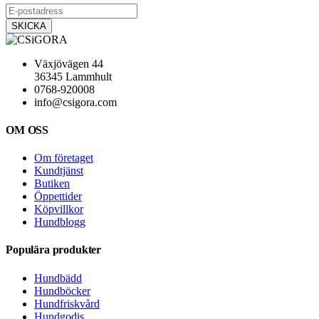
Växjövägen 44
36345 Lammhult
0768-920008
info@csigora.com
OM OSS
Om företaget
Kundtjänst
Butiken
Öppettider
Köpvillkor
Hundblogg
Populära produkter
Hundbädd
Hundböcker
Hundfriskvård
Hundgodis