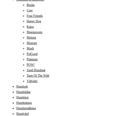
Bozita
Core
Four Friends
Happy Dog
Kaisa
Magnussons
Majstor
Monster
Mush
PetGood
Platinum
POW!
Sund Hundmat
Taste Of The Wild
Våtfoder
Hundsele
Hundskålar
Hundskor
Hundträning
Hundutställning
Hundvård